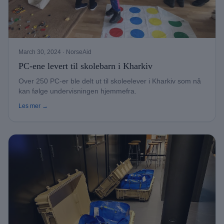
March 30, 2024
· NorseAid
PC-ene levert til skolebarn i Kharkiv
Over 250 PC-er ble delt ut til skoleelever i Kharkiv som nå
kan følge undervisningen hjemmefra.
Les mer →