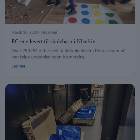
March 30, 2024
· NorseAid
PC-ene levert til skolebarn i Kharkiv
Over 250 PC-er ble delt ut til skoleelever i Kharkiv som nå
kan følge undervisningen hjemmefra.
Les mer →