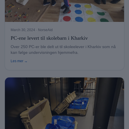
March 30, 2024
· NorseAid
PC-ene levert til skolebarn i Kharkiv
Over 250 PC-er ble delt ut til skoleelever i Kharkiv som nå
kan følge undervisningen hjemmefra.
Les mer →