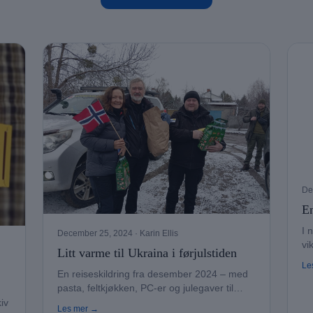
De
En
I 
December 25, 2024
· Karin Ellis
vi
Litt varme til Ukraina i førjulstiden
nø
Le
En reiseskildring fra desember 2024 – med
pasta, feltkjøkken, PC-er og julegaver til
barn ved frontlinjen.
kiv
Les mer →