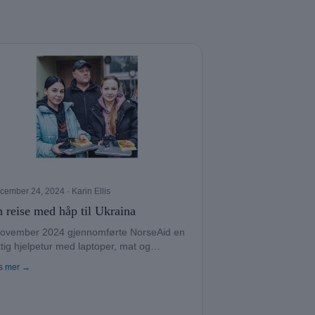
cember 24, 2024
· Karin Ellis
 reise med håp til Ukraina
november 2024 gjennomførte NorseAid en
ktig hjelpetur med laptoper, mat og
dhjelp til Ukraina.
s mer →