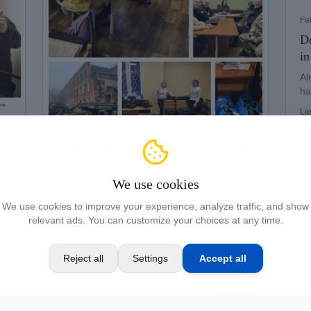
Fe
De
in
Al
ha
ki
Le
February 20, 2024
· NorseAid
We use cookies
Ukraina takker
We use cookies to improve your experience, analyze traffic, and show
te
Ukrainske lærere, skoleledere og elever er
relevant ads. You can customize your choices at any time.
strålende takknemlig for brukte bærbare PC-
er til undervisningen.
Les mer →
Reject all
Settings
Accept all