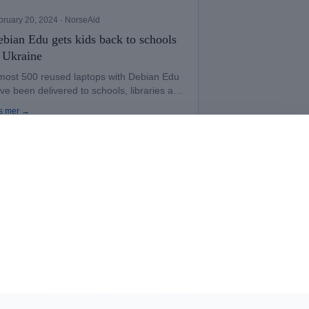
bruary 20, 2024
· NorseAid
bian Edu gets kids back to schools
 Ukraine
most 500 reused laptops with Debian Edu
ve been delivered to schools, libraries and
ndergartens in Ukraine.
s mer →