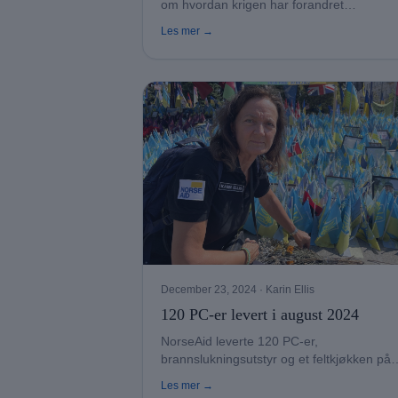
om hvordan krigen har forandret
julefeiringen.
Les mer →
December 23, 2024
· Karin Ellis
120 PC-er levert i august 2024
NorseAid leverte 120 PC-er,
brannslukningsutstyr og et feltkjøkken på
augustturen til Ukraina.
Les mer →