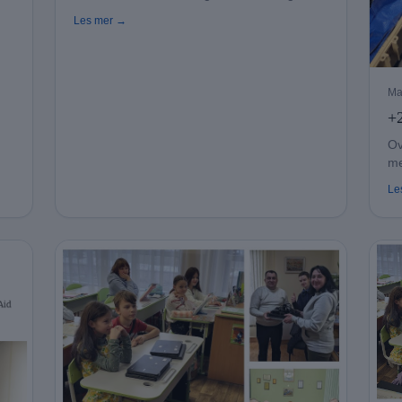
hjemmefra.
Les mer →
Ma
+2
Ov
me
Kh
Le