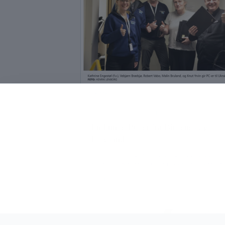
March 7, 2024
· NorseAid
En bunke PC-er fra Birkenes og
Lillesand
IT-tjenesten i Birkenes og Lillesand doner
over 50 bærbare PC-er til skoler i Ukraina,
pluss 100 Chromebooks.
Les mer →